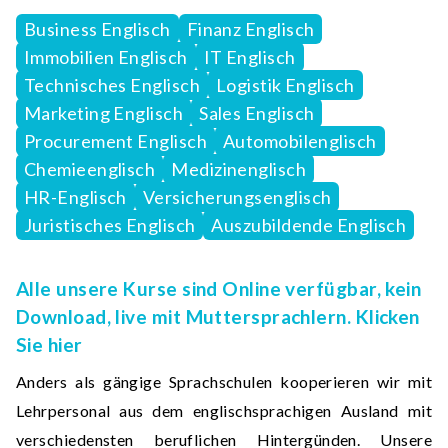
Business Englisch
Finanz Englisch
Immobilien Englisch
IT Englisch
Technisches Englisch
Logistik Englisch
Marketing Englisch
Sales Englisch
Procurement Englisch
Automobilenglisch
Chemieenglisch
Medizinenglisch
HR-Englisch
Versicherungsenglisch
Juristisches Englisch
Auszubildende Englisch
Alle unsere Kurse sind Online verfügbar, kein
Download, live mit Muttersprachlern. Klicken
Sie hier
Anders als gängige Sprachschulen kooperieren wir mit
Lehrpersonal aus dem englischsprachigen Ausland mit
verschiedensten beruflichen Hintergünden. Unsere