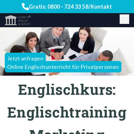
Gratis:
0800 - 724 33 58
/
Kontakt
Jetzt anfragen
Online Englischunterricht für Privatpersonen
Englischkurs:
Englischtraining