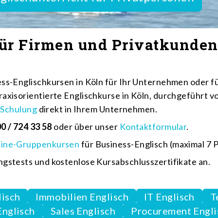
für Firmen und Privatkunde
ss-Englischkursen in Köln für Ihr Unternehmen oder fü
raxisorientierte Englischkurse in Köln, durchgeführt 
-Schulung
direkt in Ihrem Unternehmen.
0 / 724 33 58
oder über unser
Kontaktformular
.
line-Gruppenkursen
für Business-Englisch (maximal 7 
ngstests und kostenlose Kursabschlusszertifikate an.
lisch
Immobilien Englisch
IT Englisch
T
Englisch
Sales Englisch
Procurement Engli