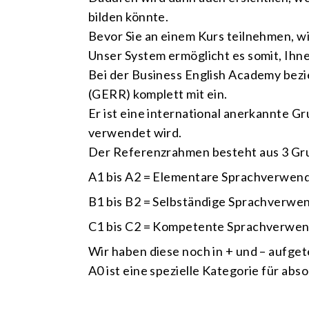
bilden könnte.
Bevor Sie an einem Kurs teilnehmen, w
Unser System ermöglicht es somit, Ihne
Bei der Business English Academy bez
(GERR) komplett mit ein.
Er ist eine international anerkannte G
verwendet wird.
Der Referenzrahmen besteht aus 3 Gr
A1 bis A2 = Elementare Sprachverwen
B1 bis B2 = Selbständige Sprachverw
C1 bis C2 = Kompetente Sprachverwe
Wir haben diese noch in + und – aufgete
A0 ist eine spezielle Kategorie für ab