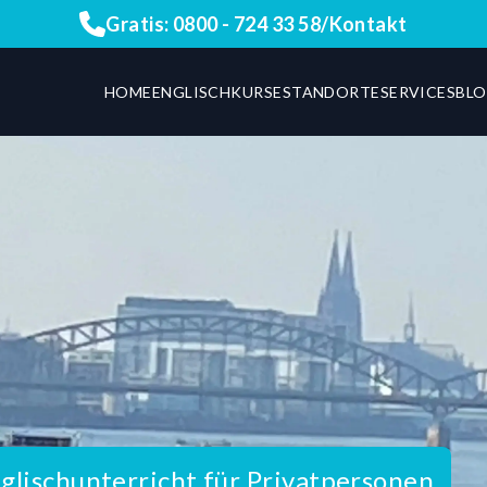
Gratis:
0800 - 724 33 58
/
Kontakt
HOME
ENGLISCHKURSE
STANDORTE
SERVICES
BL
glischunterricht für Privatpersonen