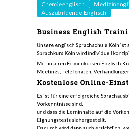
Chemieenglisch
Medizinengl
Auszubildende Englisch
Business English Traini
Unsere englisch Sprachschule Köln ist s
Sprachkurs Köln wird individuell konzi
Mit unseren Firmenkursen Englisch Köl
Meetings, Telefonaten, Verhandlungen
Kostenlose Online-Einst
Es ist für eine erfolgreiche Sprachaus
Vorkenntnisse sind,
und dass die Lerninhalte auf die Vork
Eignungstests sichergestellt.
Dadurch wird dann auch ersichtlich, w