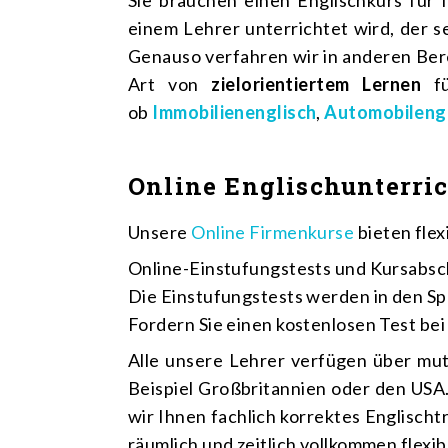
Sie brauchen einen Englischkurs für 
einem Lehrer unterrichtet wird, der s
Genauso verfahren wir in anderen Bere
Art von
zielorientiertem Lernen
fü
ob
Immobilienenglisch
,
Automobilengl
Online Englischunterric
Unsere
Online Firmenkurse
bieten flex
Online-Einstufungstests und Kursabschl
Die Einstufungstests werden in den Sp
Fordern Sie einen kostenlosen Test bei 
Alle unsere Lehrer verfügen über mu
Beispiel Großbritannien oder den USA
wir Ihnen fachlich korrektes Englischt
räumlich und zeitlich vollkommen flexib