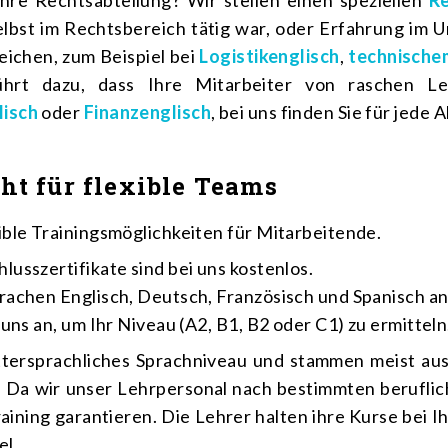
Ihre Rechtsabteilung? Wir stellen einen speziellen
Re
elbst im Rechtsbereich tätig war, oder Erfahrung im U
ichen, zum Beispiel bei
Logistikenglisch
,
technische
hrt dazu, dass Ihre Mitarbeiter von raschen Ler
isch
oder
Finanzenglisch
, bei uns finden Sie für jede
ht für flexible Teams
ible Trainingsmöglichkeiten für Mitarbeitende.
usszertifikate sind bei uns kostenlos.
rachen Englisch, Deutsch, Französisch und Spanisch a
uns an, um Ihr Niveau (A2, B1, B2 oder C1) zu ermitteln
ttersprachliches Sprachniveau und stammen meist aus
. Da wir unser Lehrpersonal nach bestimmten berufl
raining garantieren. Die Lehrer halten ihre Kurse bei 
el.