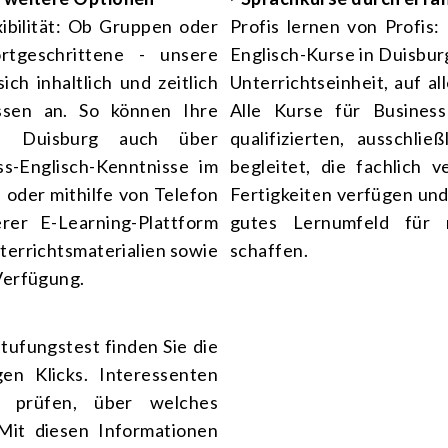
ibilität: Ob Gruppen oder
Profis lernen von Profis
rtgeschrittene - unsere
Englisch-Kurse in Duisburg
ch inhaltlich und zeitlich
Unterrichtseinheit, auf a
ssen an. So können Ihre
Alle Kurse für Busines
in Duisburg auch über
qualifizierten, ausschli
s-Englisch-Kenntnisse im
begleitet, die fachlich v
 oder mithilfe von
Telefon
Fertigkeiten verfügen und
erer
E-Learning-Plattform
gutes Lernumfeld für n
errichtsmaterialien sowie
schaffen.
Verfügung.
tufungstest finden Sie die
en Klicks. Interessenten
l prüfen, über welches
 Mit diesen Informationen