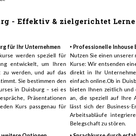
rg - Effektiv & zielgerichtet Lern
burg für Ihr Unternehmen
‣ Professionelle Inhouse 
urse werden speziell für
Nutzen Sie einen unserer
ng entwickelt, um Ihren
Kurse: Wir entsenden ein
t zu werden, und auf das
direkt in Ihr Unternehm
stimmt. Sie bestimmen den
einfach online.Ob in Dui
rses in Duisburg – sei es
bieten Ihnen zeitlich und 
gespräche, Präsentationen
an, die speziell auf Ihr
 jeden Kurs passgenau für
lässt sich der Business-
Arbeitsabläufe integrie
Belegschaft zu stören.
d weitere Optionen
‣ Sprachkurse durch erfa