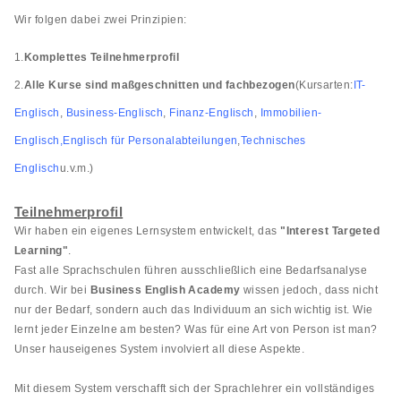
Wir folgen dabei zwei Prinzipien:
1.
Komplettes Teilnehmerprofil
2.
Alle Kurse sind maßgeschnitten und fachbezogen
(Kursarten:
IT-
Englisch
,
Business-Englisch
,
Finanz-Englisch
,
Immobilien-
Englisch
,
Englisch für Personalabteilung
en
,
Technisches
Englisch
u.v.m.)
Teilnehmerprofil
Wir haben ein eigenes Lernsystem entwickelt, das
"Interest Targeted
Learning"
.
Fast alle Sprachschulen führen ausschließlich eine Bedarfsanalyse
durch. Wir bei
Business English Academy
wissen jedoch, dass nicht
nur der Bedarf, sondern auch das Individuum an sich wichtig ist. Wie
lernt jeder Einzelne am besten? Was für eine Art von Person ist man?
Unser hauseigenes System involviert all diese Aspekte.
Mit diesem System verschafft sich der Sprachlehrer ein vollständiges